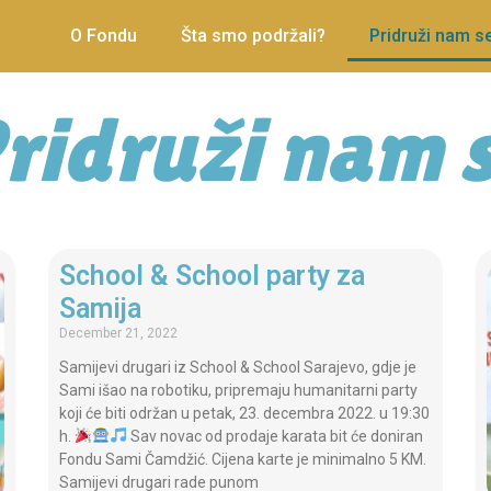
O Fondu
Šta smo podržali?
Pridruži nam s
ridruži nam 
School & School party za
Samija
December 21, 2022
Samijevi drugari iz School & School Sarajevo, gdje je
Sami išao na robotiku, pripremaju humanitarni party
koji će biti održan u petak, 23. decembra 2022. u 19:30
h.
Sav novac od prodaje karata bit će doniran
Fondu Sami Čamdžić. Cijena karte je minimalno 5 KM.
Samijevi drugari rade punom