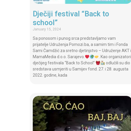
Dječiji festival “Back to
school”
January 15, 2024
Sa ponosom i punog srca predstavljamo vam
prijatelje Udruženja Pomozi.ba, a samim tim i Fonda
Sami Čamdžić za sretno djetinjstvo – Udruženje AKT 
MamaMedia d.o.o. Sarajevo.
. Kao organizatori
dječijeg festivala “Back to School”
odlučili su dio
sredstava usmjeriti u Samijev fond. 27. i 28. augusta
2022. godine, kada