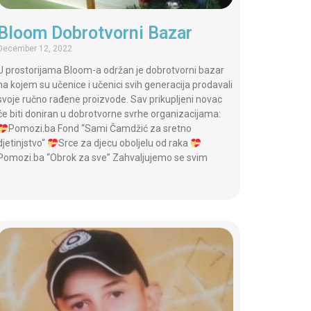
Bloom Dobrotvorni Bazar
December 12, 2022
U prostorijama Bloom-a održan je dobrotvorni bazar
na kojem su učenice i učenici svih generacija prodavali
svoje ručno rađene proizvode. Sav prikupljeni novac
će biti doniran u dobrotvorne svrhe organizacijama:
Pomozi.ba Fond “Sami Čamdžić za sretno
djetinjstvo“
Srce za djecu oboljelu od raka
Pomozi.ba “Obrok za sve” Zahvaljujemo se svim