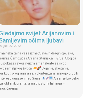
Gledajmo svijet Arijanovim i
Samijevim očima ljubavi
August 22, 2022
Ima neka tajna veza između naših dragih dječaka,
Samija Čamdžića i Arijana Stanišića – Grue. Obojica
su pokazali svoje neizmjerne talente za svog
ovozemaljskog života.
Skijanje, skejtanje,
parkour, programiranje, volonterizam i mnogo drugih
interesovanja je imao Sami.
Arijan je bio veliki
zaljubljenik grafita, umjetnosti, fly fishinga –
mušičarenja