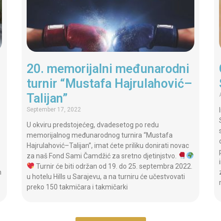
20. memorijalni međunarodni
turnir “Mustafa Hajrulahović–
Talijan”
September 17, 2022
U okviru predstojećeg, dvadesetog po redu
memorijalnog međunarodnog turnira “Mustafa
Hajrulahović–Talijan”, imat ćete priliku donirati novac
za naš Fond Sami Čamdžić za sretno djetinjstvo.
Turnir će biti održan od 19. do 25. septembra 2022.
m
u hotelu Hills u Sarajevu, a na turniru će učestvovati
preko 150 takmičara i takmičarki