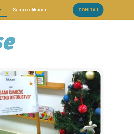
e
Sami u slikama
DONIRAJ
se